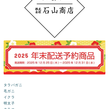
タラバガニ
毛ガニ
イクラ
明太子
タラコ