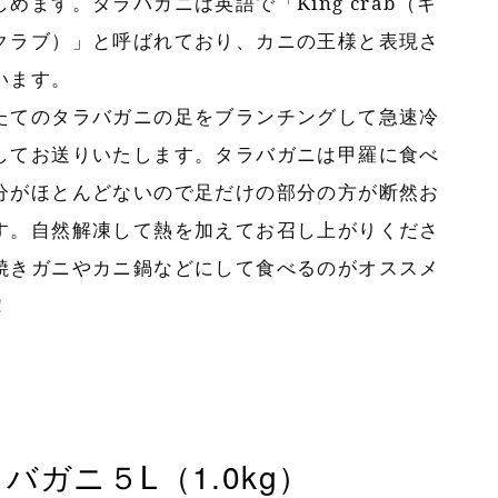
しめます。タラバガニは英語で「King crab（キ
クラブ）」と呼ばれており、カニの王様と表現さ
います。
たてのタラバガニの足をブランチングして急速冷
してお送りいたします。タラバガニは甲羅に食べ
分がほとんどないので足だけの部分の方が断然お
す。自然解凍して熱を加えてお召し上がりくださ
焼きガニやカニ鍋などにして食べるのがオススメ
！
バガニ５L（1.0kg）