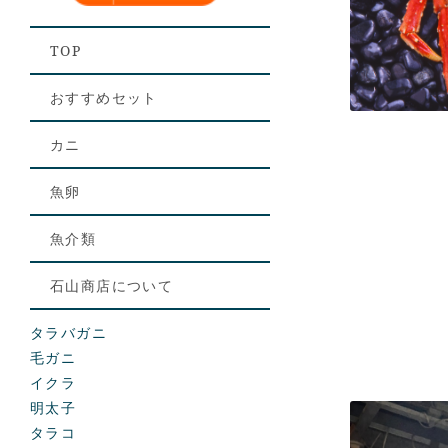
TOP
おすすめセット
カニ
魚卵
魚介類
石山商店について
タラバガニ
毛ガニ
イクラ
明太子
タラコ