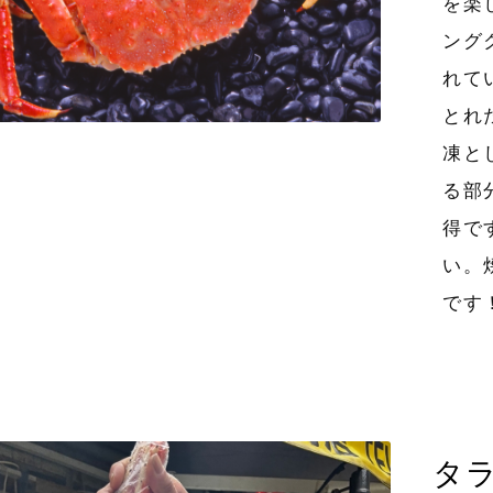
を楽
ング
れて
とれ
凍と
る部
得で
い。
です
タラ