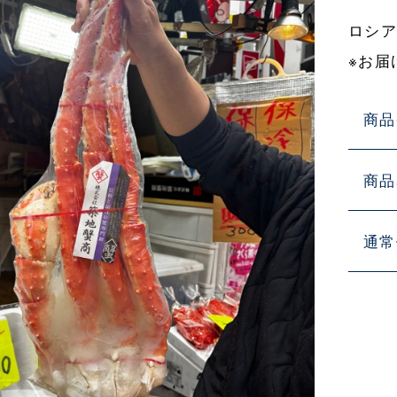
ロシア
※お届
商品
商品
通常