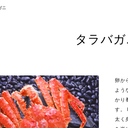
ガニ
タラバガ
卵か
よう
かり
す。
太く