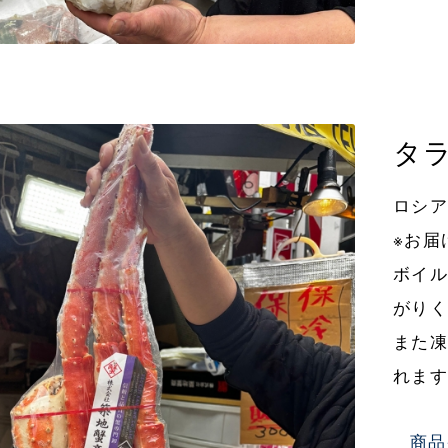
タラ
ロシア
※お届
ボイ
がり
また
れま
商品