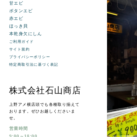
甘エビ
ボタンエビ
赤エビ
ほっき貝
本乾身欠にしん
ご利用ガイド
サイト規約
プライバシーポリシー
特定商取引法に基づく表記
株式会社石山商店
上野アメ横店頭でも各種取り揃えて
おります。ぜひお越しくださいま
せ。
営業時間
9:00～18:00